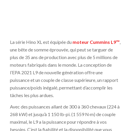
La série Hino XL est équipée du
moteur Cummins L9™
,
une bête de somme éprouvée, qui peut se targuer de
plus de 35 ans de production avec plus de 5 millions de
moteurs fabriqués dans le monde. La conception de
l’EPA 2021 L9 de nouvelle génération offre une
puissance et un couple de classe supérieure, un rapport
puissance/poids inégalé, permettant d’accomplir les
tâches les plus ardues.
Avec des puissances allant de
300
à
360
chevaux
(224
à
268
kW)
et
jusqu’à
1
150
lb-pi. (1 559 N·m)
de
couple
maximal,
le
L9
a
la
puissance
pour
répondre
à
vos
besoins.
C’est
la
fiabilité
et
la
disponibilité
que
vous